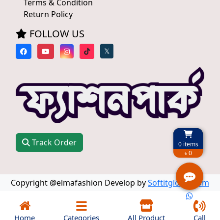
Terms & Condition
Return Policy
FOLLOW US
𝕏
Track Order
0
items
৳ 0
Copyright @elmafashion Develop by
Softitglobal.com
Home
Categories
All Product
Call