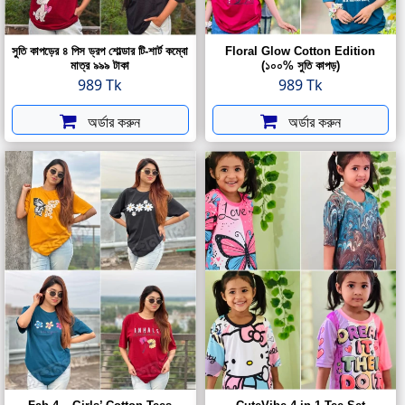
সুতি কাপড়ের ৪ পিস ড্রপ শোল্ডার টি-শার্ট কম্বো
Floral Glow Cotton Edition
মাত্র ৯৯৯ টাকা
(১০০% সুতি কাপড়)
989 Tk
989 Tk
অর্ডার করুন
অর্ডার করুন