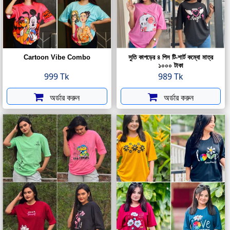
Cartoon Vibe Combo
সুতি কাপড়ের ৪ পিস টি-শার্ট কম্বো মাত্র
১০০০ টাকা
999 Tk
989 Tk
অর্ডার করুন
অর্ডার করুন