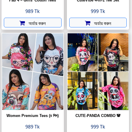
Fab 4 – Girls’ Cotton Tees
CuteVibe 4-in-1 Tee Set
989 Tk
999 Tk
অর্ডার করুন
অর্ডার করুন
Women Premium Tees (৪ পিস)
CUTE-PANDA COMBO 🐼
989 Tk
999 Tk