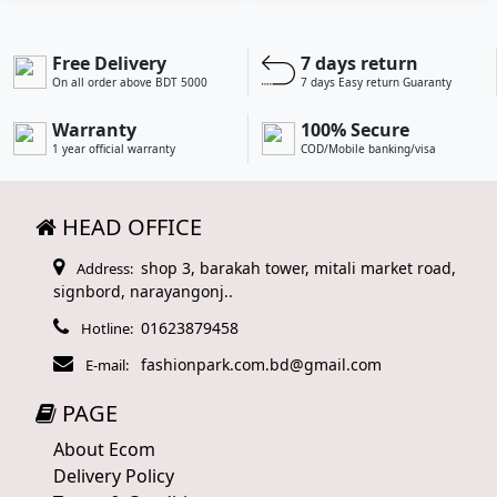
Free Delivery
7 days return
On all order above BDT 5000
7 days Easy return Guaranty
Warranty
100% Secure
1 year official warranty
COD/Mobile banking/visa
HEAD OFFICE
shop 3, barakah tower, mitali market road,
Address:
signbord, narayangonj..
01623879458
Hotline:
fashionpark.com.bd@gmail.com
E-mail:
PAGE
About Ecom
Delivery Policy